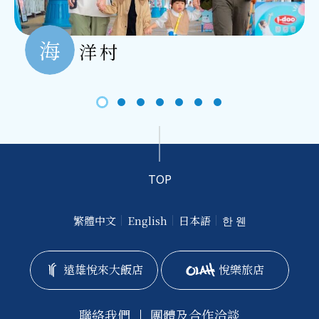
海
洋村
TOP
繁體中文
English
日本語
한 웬
遠雄悅來大飯店
悅樂旅店
聯絡我們
團體及合作洽談