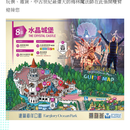
玩偶、雜貨，中古世紀最偉大的梅林魔法師在此張開雙臂
迎接您