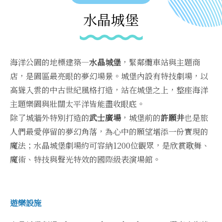
水晶城堡
海洋公園的地標建築—
水晶城堡
，緊鄰纜車站與主題商
店，是園區最亮眼的夢幻場景。城堡內設有特技劇場，以
高聳入雲的中古世紀風格打造，站在城堡之上，整座海洋
主題樂園與壯闊太平洋皆能盡收眼底。
除了城牆外特別打造的
武士廣場
，城堡前的
許願井
也是旅
人們最愛停留的夢幻角落，為心中的願望增添一份實現的
魔法；水晶城堡劇場約可容納1200位觀眾，是欣賞歌舞、
魔術、特技與聲光特效的國際級表演場館。
遊樂設施