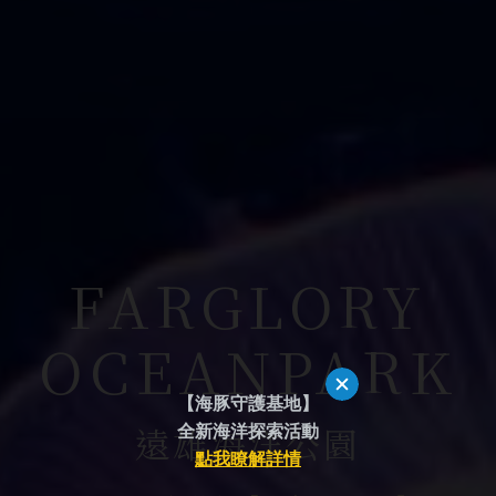
FARGLORY
OCEANPARK
【海豚守護基地】
遠雄海洋公園
全新海洋
探索活動
點我瞭解詳情