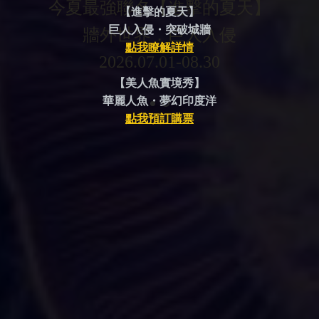
今夏最強聯名【進擊的夏天】
【進擊的夏天】
巨人入侵・突破城牆
牆外世界．巨人入侵
點我瞭解詳情
2026.07.01-08.30
【美人魚實境秀】
華麗人魚・夢幻印度洋
點我預訂購票