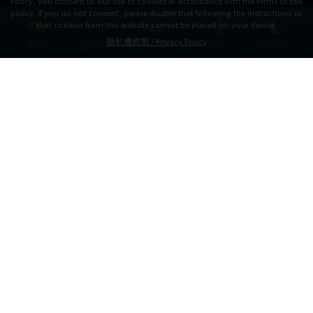
Policy, you consent to our use of cookies in accordance with the terms of this
policy. If you do not consent, please disable that following the instructions so
that cookies from this website cannot be placed on your device.
隱私權政策 /
Privacy Policy
票價
節目表
購票
預約
夜未眠
最新資訊
Latest News
預約方式重要通知