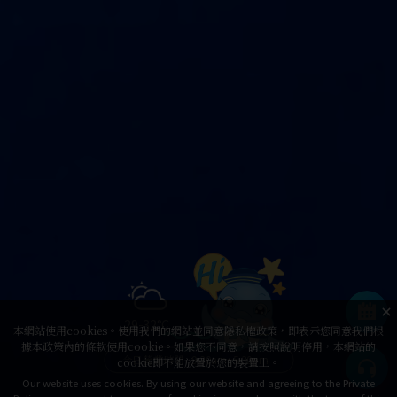
29-32°C
本網站使用cookies。使用我們的網站並同意隱私權政策，即表示您同意我們根
據本政策內的條款使用cookie。如果您不同意，請按照說明停用，本網站的
今日營業時間
9:30am~5:30pm
cookie即不能放置於您的裝置上。
Our website uses cookies. By using our website and agreeing to the Private