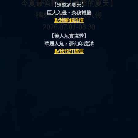
今夏最強聯名【進擊的夏天】
【進擊的夏天】
巨人入侵・突破城牆
牆外世界．巨人入侵
點我瞭解詳情
2026.07.01-08.30
【美人魚實境秀】
華麗人魚・夢幻印度洋
點我預訂購票