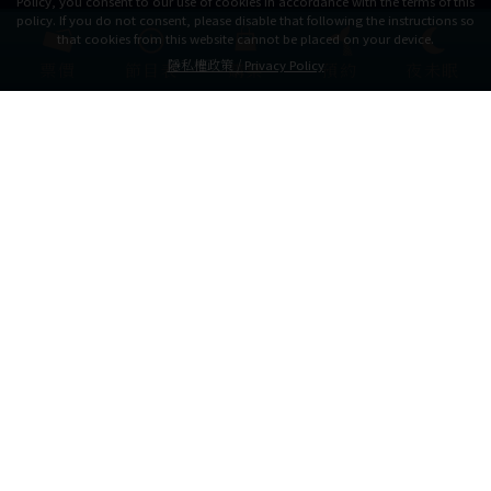
Policy, you consent to our use of cookies in accordance with the terms of this
policy. If you do not consent, please disable that following the instructions so
that cookies from this website cannot be placed on your device.
隱私權政策 /
Privacy Policy
票價
節目表
購票
預約
夜未眠
最新資訊
Latest News
預約方式重要通知