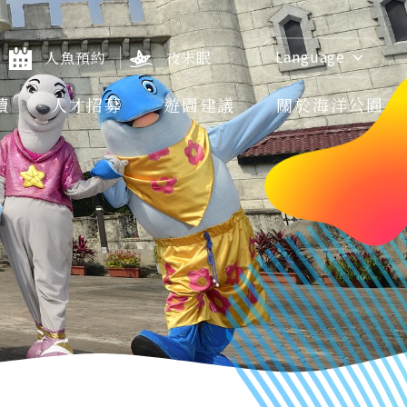
Language
人魚預約
夜未眠
續
人才招募
遊園建議
關於海洋公園