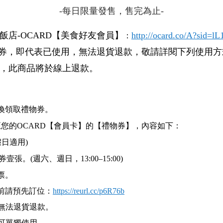
-每日限量發售，售完為止-
飯店-OCARD【美食好友會員】
http://ocard.co/A?sid=l
：
禮物券，即代表已使用，無法退貨退款，敬請詳閱下列使用
物券，此商品將於線上退款。
兌換領取禮物券。
至您的OCARD【會員卡】的【禮物券】，內容如下：
日適用)
券
壹張。
(
週六、週日，13:00–15:00
)
票。
用前請預先訂位：
https://reurl.cc/p6R76b
無法退貨退款。
皆可單獨使用。