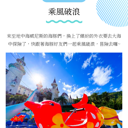
乘風破浪
來至地中海威尼斯的海豚們，換上了繽紛的外衣要去大海
中探險了，快跟著海豚好友們一起乘風破浪，冒險去囉~