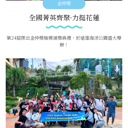
金仲獎
全國菁英齊聚·力挺花蓮
第24屆傑出金仲獎楷模頒獎典禮，於遠雄海洋公園盛大舉
辦！