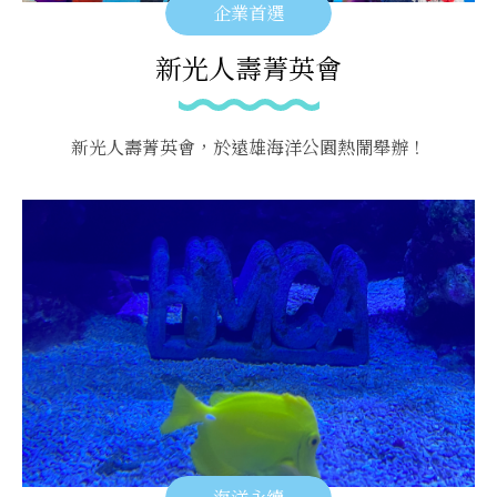
企業首選
新光人壽菁英會
新光人壽菁英會，於遠雄海洋公園熱鬧舉辦！