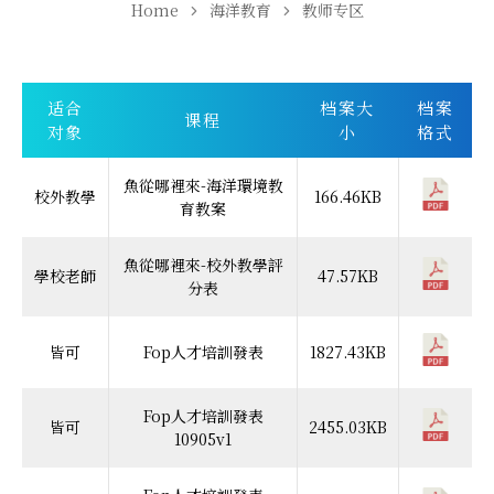
Home
海洋教育
教师专区
适合
档案大
档案
课程
对象
小
格式
魚從哪裡來-海洋環境教
校外教學
166.46KB
育教案
魚從哪裡來-校外教學評
學校老師
47.57KB
分表
皆可
Fop人才培訓發表
1827.43KB
Fop人才培訓發表
皆可
2455.03KB
10905v1