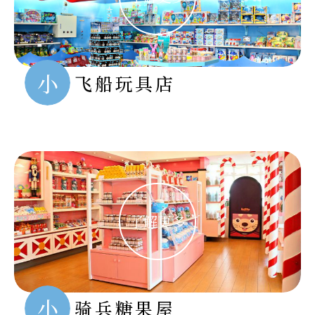
小
飞船玩具店
小
骑兵糖果屋