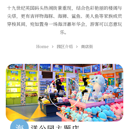
十九世纪英国码头热闹街景重现，结合色彩艳丽的楼阁与
尖塔，更有吉祥物海豚、海狮、鲨鱼、美人鱼等家族成员
穿梭其间，宛如置身一场海洋嘉年华会，游客可以恣意玩
乐。
Home
园区介绍
商店街
海
洋公园主题店