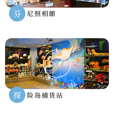
芬
尼照相館
探
险岛捕货站