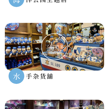
水
手杂货舖